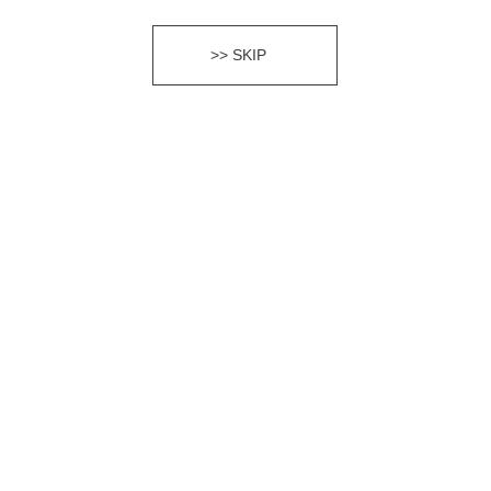
>> SKIP
okieを使用しています。サイトのCookieの使用に関しては、
プライバ